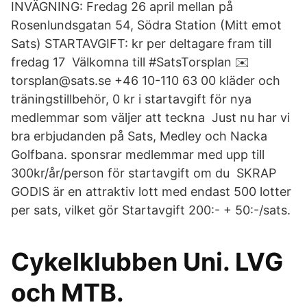
INVÄGNING: Fredag 26 april mellan på
Rosenlundsgatan 54, Södra Station (Mitt emot
Sats) STARTAVGIFT: kr per deltagare fram till
fredag 17 Välkomna till #SatsTorsplan ✉️
torsplan@sats.se +46 10-110 63 00 kläder och
träningstillbehör, 0 kr i startavgift för nya
medlemmar som väljer att teckna Just nu har vi
bra erbjudanden på Sats, Medley och Nacka
Golfbana. sponsrar medlemmar med upp till
300kr/år/person för startavgift om du SKRAP
GODIS är en attraktiv lott med endast 500 lotter
per sats, vilket gör Startavgift 200:- + 50:-/sats.
Cykelklubben Uni. LVG
och MTB.