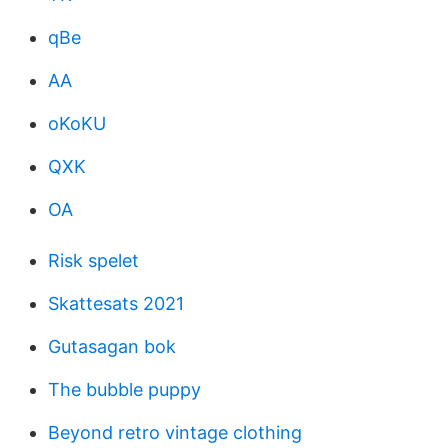
qBe
AA
oKoKU
QXK
OA
Risk spelet
Skattesats 2021
Gutasagan bok
The bubble puppy
Beyond retro vintage clothing